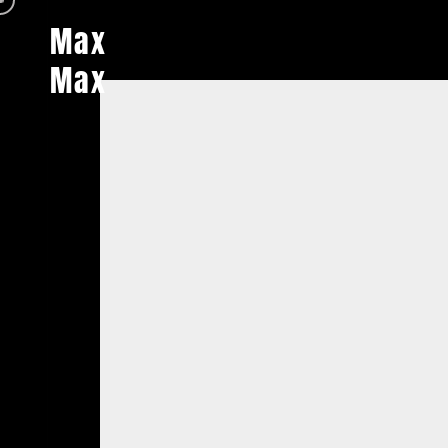
Max
Max